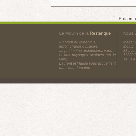
Présenta
Le Moulin de la
Restanque
Nous
Au cœur du Minervois,
Magali 
terroir chargé d’histoire,
Moulin 
au patrimoine architectural varié
38 aven
et aux paysages sculptés par le
11200 
vent,
Tél : 0
Laurent et Magali vous accueillent
dans leur domaine.